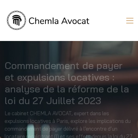
Commandement de payer
et expulsions locatives :
analyse de la réforme de la
loi du 27 Juillet 2023
Le cabinet CHEMLA AVOCAT, expert dans les
expulsions locatives à Paris
, explore les implications du
commandement de payer délivré à l’encontre d’un
locataire récalcitrant (I) et ses effets depuis la loi du 27