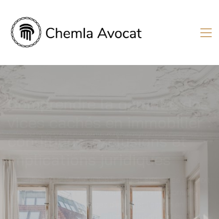
Comprendre la garantie des
vices cachés en immobilier :
conditions, exclusions et
implications juridiques
Le cabinet CHEMLA AVOCAT, avocat spécialisé en droit
de la construction à Paris, vous apporte les conseils
juridiques si vous envisagez d’engager l’action en
garantie des vices cachés à l’encontre du vendeur d’un